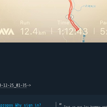
8-12-25_01-35
->
 propos
Why sign in?
Tout ce que les hommes on