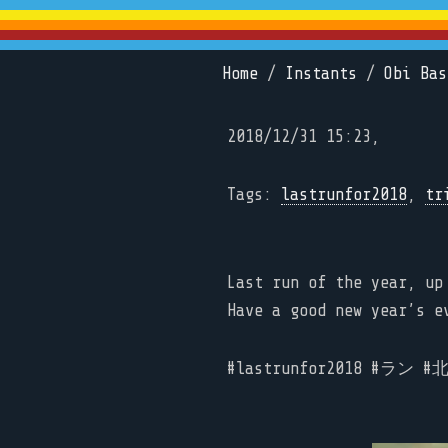
Home
/
Instants
/
Obi Bas
2018/12/31 15:23,
Tags:
lastrunfor2018
,
tr
Last run of the year, up
Have a good new year’s e
#lastrunfor2018 #ラン 