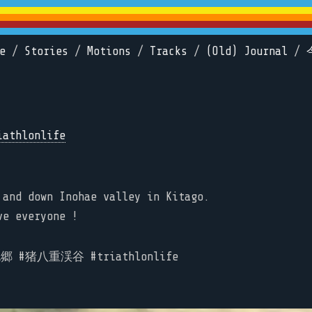
e
/
Stories
/
Motions
/
Tracks
/
(Old) Journal
/
iathlonlife
 and down Inohae valley in Kitago.
ve everyone !
#北郷 #猪八重渓谷 #triathlonlife