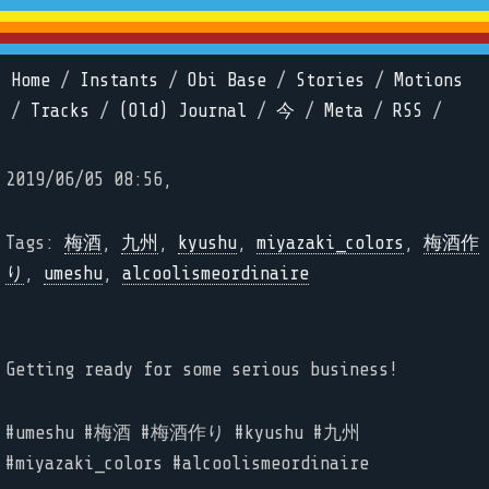
Home
/
Instants
/
Obi Base
/
Stories
/
Motions
/
Tracks
/
(Old) Journal
/
今
/
Meta
/
RSS
/
2019/06/05 08:56,
Tags:
梅酒
,
九州
,
kyushu
,
miyazaki_colors
,
梅酒作
り
,
umeshu
,
alcoolismeordinaire
Getting ready for some serious business!
#umeshu #梅酒 #梅酒作り #kyushu #九州
#miyazaki_colors #alcoolismeordinaire