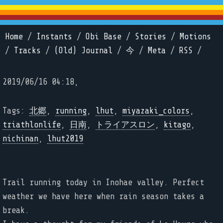
Home
/
Instants
/
Obi Base
/
Stories
/
Motions
/
Tracks
/
(Old) Journal
/
今
/
Meta
/
RSS
/
2019/06/16 04:18,
Tags:
北郷
,
running
,
lhut
,
miyazaki_colors
,
triathlonlife
,
日南
,
トライアスロン
,
kitago
,
nichinan
,
lhut2019
Trail running today in Inohae valley. Perfect
weather we have here when rain season takes a
break.