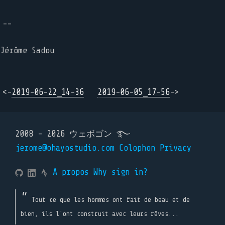
--
Jérôme Sadou
<-
2019-06-22_14-36
2019-06-05_17-56
->
2008 - 2026 ウェボゴン ࿐
jerome@ohayostudio.com
Colophon
Privacy
A propos
Why sign in?
Tout ce que les hommes ont fait de beau et de
bien, ils l'ont construit avec leurs rêves...