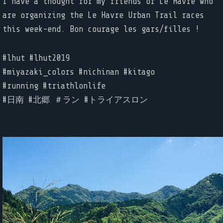
I have a thought for my friends of Le Havre who
are organizing the Le Havre Urban Trail races
this week-end. Bon courage les gars/filles !
#lhut #lhut2019
#miyazaki_colors #nichinan #kitago
#running #triathlonlife
#日南 #北郷 ＃ラン #トライアスロン