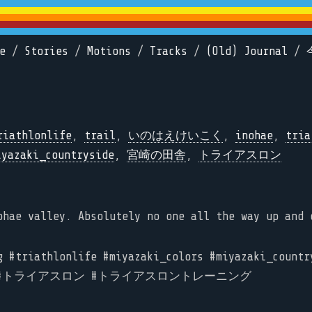
e
/
Stories
/
Motions
/
Tracks
/
(Old) Journal
/
riathlonlife
,
trail
,
いのはえけいこく
,
inohae
,
tria
iyazaki_countryside
,
宮崎の田舎
,
トライアスロン
ohae valley. Absolutely no one all the way up and 
ng #triathlonlife #miyazaki_colors #miyazaki_co
 #トライアスロン #トライアスロントレーニング