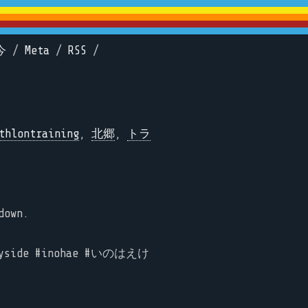
今
/
Meta
/
RSS
/
thlontraining
,
北郷
,
トラ
down.
untryside #inohae #いのはえけ