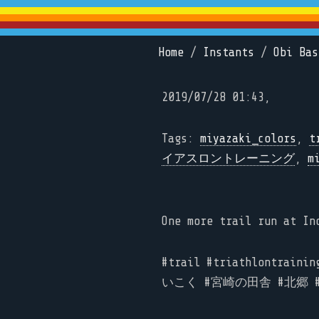
Home
/
Instants
/
Obi Bas
2019/07/28 01:43,
Tags:
miyazaki_colors
,
t
イアスロントレーニング
,
m
One more trail run at In
#trail #triathlontraini
いこく #宮崎の田舎 #北郷