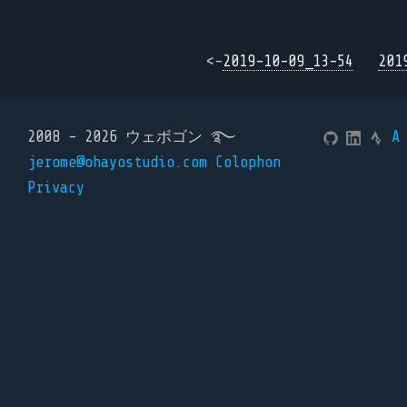
<-
2019-10-09_13-54
201
2008 - 2026 ウェボゴン ࿐
A
jerome@ohayostudio.com
Colophon
Privacy