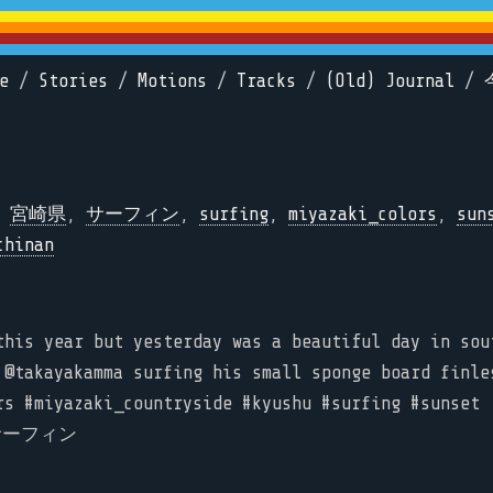
e
/
Stories
/
Motions
/
Tracks
/
(Old) Journal
/
,
宮崎県
,
サーフィン
,
surfing
,
miyazaki_colors
,
sun
chinan
this year but yesterday was a beautiful day in sou
 @takayakamma surfing his small sponge board finle
rs #miyazaki_countryside #kyushu #surfing #sunset
サーフィン