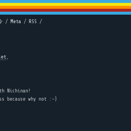
今
/
Meta
/
RSS
/
set
,
th Nichinan!
ss because why not :-)