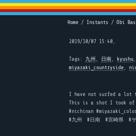
Home
/
Instants
/
Obi Bas
2019/10/07 15:40,
Tags:
九州
,
日南
,
kyushu
miyazaki_countryside
,
ni
I have not surfed a lot 
This is a shot I took of
#nichinan #miyazaki_colo
#九州 #日南 #宮崎県 #