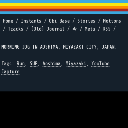
Home
/
Instants
/
Obi Base
/
Stories
/
Motions
/
Tracks
/
(Old) Journal
/
今
/
Meta
/
RSS
/
MORNING JOG IN AOSHIMA, MIYAZAKI CITY, JAPAN.
Tags:
Run
,
SUP
,
Aoshima
,
Miyazaki
,
YouTube
Capture