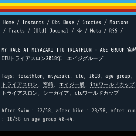
Home
/
Instants
/
Obi Base
/
Stories
/
Motions
/
Tracks
/
(Old) Journal
/
今
/
Meta
/
RSS
/
MY RACE AT MIYAZAKI ITU TRIATHLON - AGE GROUP 宮
ITUトライアスロン2018年 エイジグループ
Tags:
triathlon
,
miyazaki
,
itu
,
2018
,
age group
,
トライアスロン
,
宮崎
,
エイジ一般
,
ituワールドカップ
トライアスロン
,
シーガイア
,
ituワールドカップ
After Swim : 22/58, after bike : 23/58, after run
: 18/58 in age group 40-44.