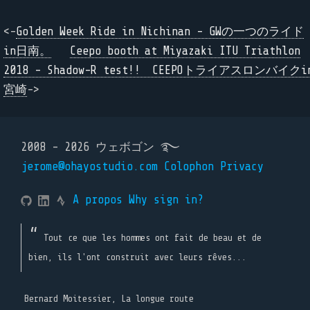
<-
Golden Week Ride in Nichinan - GWの一つのライド
in日南。
Ceepo booth at Miyazaki ITU Triathlon
2018 - Shadow-R test!! CEEPOトライアスロンバイクi
宮崎
->
2008 - 2026 ウェボゴン ࿐
jerome@ohayostudio.com
Colophon
Privacy
A propos
Why sign in?
Tout ce que les hommes ont fait de beau et de
bien, ils l'ont construit avec leurs rêves...
Bernard Moitessier, La longue route