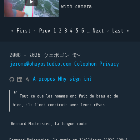
with camera
« First
‹ Prev
1
2
3
4
5
6
…
Next ›
Last »
2008 - 2026 ウェボゴン ࿐
jerome@ohayostudio.com
Colophon
Privacy
A propos
Why sign in?
Tout ce que les hommes ont fait de beau et de
bien, ils l'ont construit avec leurs rêves...
Bernard Moitessier, La longue route