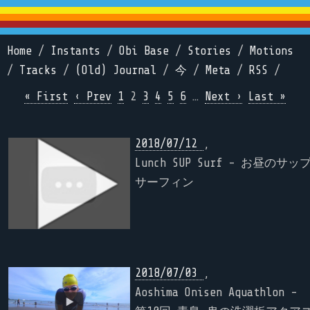
Home
/
Instants
/
Obi Base
/
Stories
/
Motions
/
Tracks
/
(Old) Journal
/
今
/
Meta
/
RSS
/
« First
‹ Prev
1
2
3
4
5
6
…
Next ›
Last »
2018/07/12
,
Lunch SUP Surf - お昼のサッ
サーフィン
2018/07/03
,
Aoshima Onisen Aquathlon -