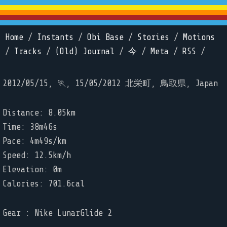
Home
/
Instants
/
Obi Base
/
Stories
/
Motions
/
Tracks
/
(Old) Journal
/
今
/
Meta
/
RSS
/
2012/05/15, 🏃, 15/05/2012 北栄町, 鳥取県, Japan
Distance: 8.05km
Time: 38m46s
Pace: 4m49s/km
Speed: 12.5km/h
Elevation: 0m
Calories: 701.6cal
Gear : Nike LunarGlide 2