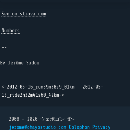
See on strava.com
Numbers
--
By Jérôme Sadou
<-
2012-05-16_run39m38s9_01km
2012-05-
13_ride2h32m41s60_42km
->
2008 - 2026 ウェボゴン ࿐
jerome@ohayostudio.com
Colophon
Privacy