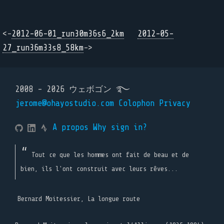
<-
2012-06-01_run30m36s6_2km
2012-05-
27_run36m33s8_58km
->
2008 - 2026 ウェボゴン ࿐
jerome@ohayostudio.com
Colophon
Privacy
A propos
Why sign in?
Tout ce que les hommes ont fait de beau et de
bien, ils l'ont construit avec leurs rêves...
Bernard Moitessier, La longue route