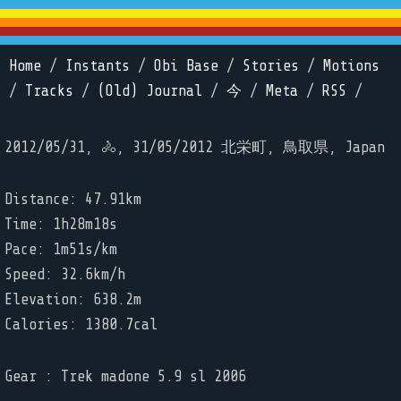
Home
/
Instants
/
Obi Base
/
Stories
/
Motions
/
Tracks
/
(Old) Journal
/
今
/
Meta
/
RSS
/
2012/05/31, 🚴, 31/05/2012 北栄町, 鳥取県, Japan
Distance: 47.91km
Time: 1h28m18s
Pace: 1m51s/km
Speed: 32.6km/h
Elevation: 638.2m
Calories: 1380.7cal
Gear : Trek madone 5.9 sl 2006