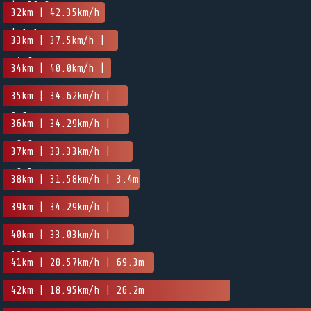
| -30.8m
32km | 42.35km/h
| 1.1m
33km | 37.5km/h |
-4.9m
34km | 40.0km/h |
0m
35km | 34.62km/h |
0.6m
36km | 34.29km/h |
-0.9m
37km | 33.33km/h |
-0.3m
38km | 31.58km/h | 3.4m
39km | 34.29km/h |
6.6m
40km | 33.03km/h |
12.8m
41km | 28.57km/h | 69.3m
42km | 18.95km/h | 26.2m