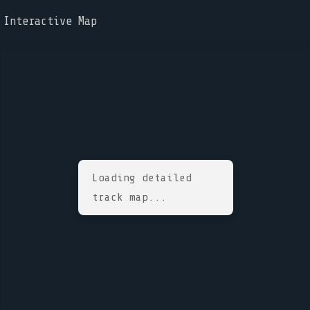
Interactive Map
Loading detailed
track map...