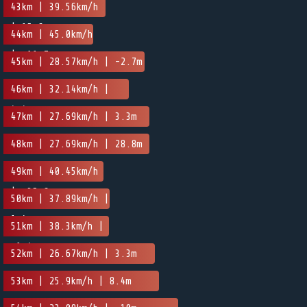
-2.3m
43km | 39.56km/h
| 15.6m
44km | 45.0km/h
| -11.7m
45km | 28.57km/h | -2.7m
46km | 32.14km/h |
4.4m
47km | 27.69km/h | 3.3m
48km | 27.69km/h | 28.8m
49km | 40.45km/h
| -35.6m
50km | 37.89km/h |
1.4m
51km | 38.3km/h |
-1.4m
52km | 26.67km/h | 3.3m
53km | 25.9km/h | 8.4m