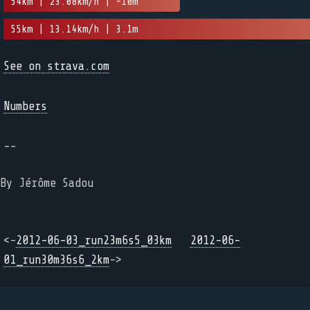
54km | 23.08km/h | -10m
55km | 13.14km/h | 3.1m
See on strava.com
Numbers
--
By Jérôme Sadou
<-
2012-06-03_run23m6s5_03km
2012-06-
01_run30m36s6_2km
->