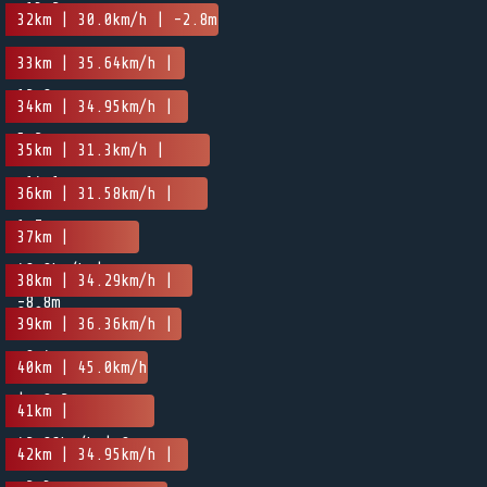
-13.2m
32km | 30.0km/h | -2.8m
33km | 35.64km/h |
12.8m
34km | 34.95km/h |
5.2m
35km | 31.3km/h |
-14.1m
36km | 31.58km/h |
1.7m
37km |
48.0km/h |
38km | 34.29km/h |
-8.8m
0.9m
39km | 36.36km/h |
-0.4m
40km | 45.0km/h
| -0.2m
41km |
42.86km/h | 0m
42km | 34.95km/h |