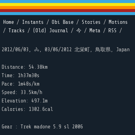
Home
/
Instants
/
Obi Base
/
Stories
/
Motions
/
Tracks
/
(Old) Journal
/
今
/
Meta
/
RSS
/
2012/06/03, 🚴, 03/06/2012 北栄町, 鳥取県, Japan
Distance: 54.38km
Time: 1h37m30s
Pace: 1m48s/km
Speed: 33.5km/h
Elevation: 497.1m
Calories: 1302.6cal
Gear : Trek madone 5.9 sl 2006