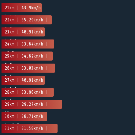
-7.1m
21km | 43.9km/h
| 2.9m
22km | 35.29km/h |
0.7m
23km | 40.91km/h
| 0.8m
24km | 33.64km/h |
-2.5m
25km | 34.62km/h |
2.7m
26km | 33.03km/h |
0.4m
27km | 40.91km/h
| 1.2m
28km | 33.96km/h |
4.1m
29km | 29.27km/h |
13.4m
30km | 38.71km/h
| -0.7m
31km | 31.58km/h |