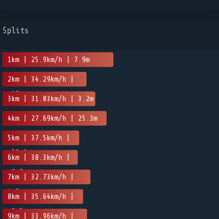
Splits
1km | 25.9km/h | 7.9m
2km | 34.29km/h |
-10m
3km | 31.03km/h | 3.2m
4km | 27.69km/h | 25.3m
5km | 37.5km/h |
-28.1m
6km | 38.3km/h |
-0.6m
7km | 32.73km/h |
4.9m
8km | 35.64km/h |
-8.3m
9km | 33.96km/h |