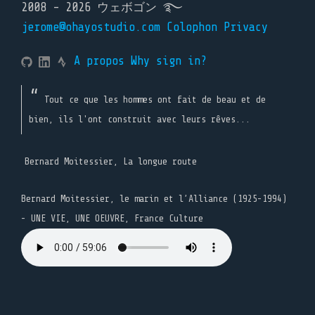
2008 - 2026 ウェボゴン ࿐
jerome@ohayostudio.com
Colophon
Privacy
A propos
Why sign in?
Tout ce que les hommes ont fait de beau et de
bien, ils l'ont construit avec leurs rêves...
Bernard Moitessier, La longue route
Bernard Moitessier, le marin et l’Alliance (1925-1994)
- UNE VIE, UNE OEUVRE, France Culture