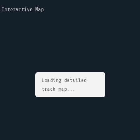
Interactive Map
Loading detailed
track map...