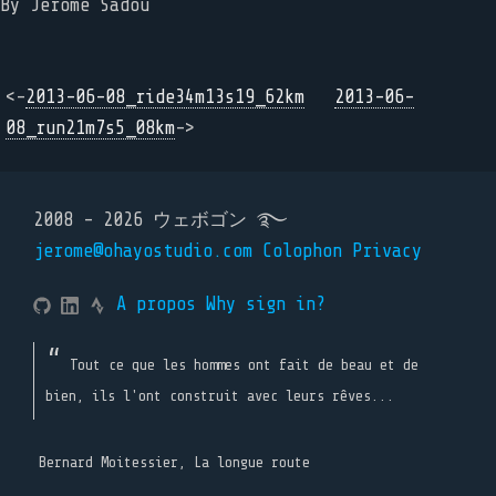
By Jérôme Sadou
<-
2013-06-08_ride34m13s19_62km
2013-06-
08_run21m7s5_08km
->
2008 - 2026 ウェボゴン ࿐
jerome@ohayostudio.com
Colophon
Privacy
A propos
Why sign in?
Tout ce que les hommes ont fait de beau et de
bien, ils l'ont construit avec leurs rêves...
Bernard Moitessier, La longue route