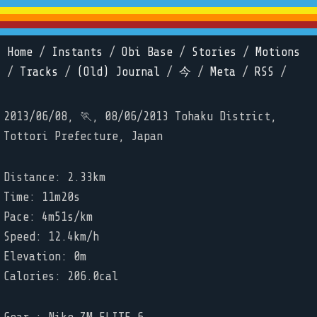
Home
/
Instants
/
Obi Base
/
Stories
/
Motions
/
Tracks
/
(Old) Journal
/
今
/
Meta
/
RSS
/
2013/06/08, 🏃, 08/06/2013 Tohaku District,
Tottori Prefecture, Japan
Distance: 2.33km
Time: 11m20s
Pace: 4m51s/km
Speed: 12.4km/h
Elevation: 0m
Calories: 206.0cal