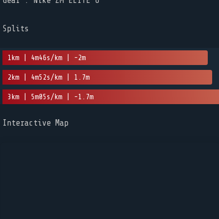
Gear : Nike ZM ELITE 6
Splits
1km | 4m46s/km | -2m
2km | 4m52s/km | 1.7m
3km | 5m05s/km | -1.7m
Interactive Map