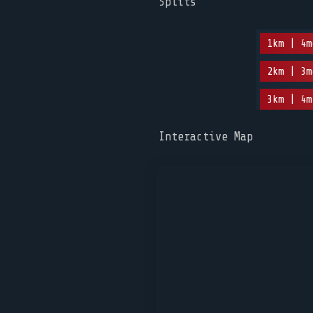
Splits
1km | 4m
2km | 3m
3km | 4m
Interactive Map