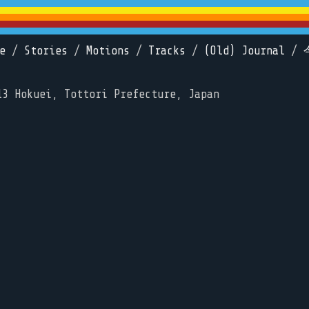
e
/
Stories
/
Motions
/
Tracks
/
(Old) Journal
/
13 Hokuei, Tottori Prefecture, Japan