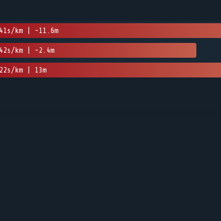
41s/km | -11.6m
42s/km | -2.4m
22s/km | 13m