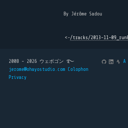
By Jérôme Sadou
<-
/tracks/2013-11-09_run
2008 - 2026 ウェボゴン ࿐
A
jerome@ohayostudio.com
Colophon
Privacy