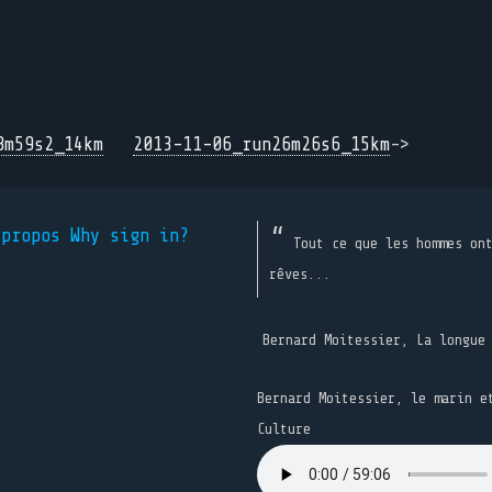
8m59s2_14km
2013-11-06_run26m26s6_15km
->
 propos
Why sign in?
Tout ce que les hommes on
rêves...
Bernard Moitessier, La longue
Bernard Moitessier, le marin e
Culture