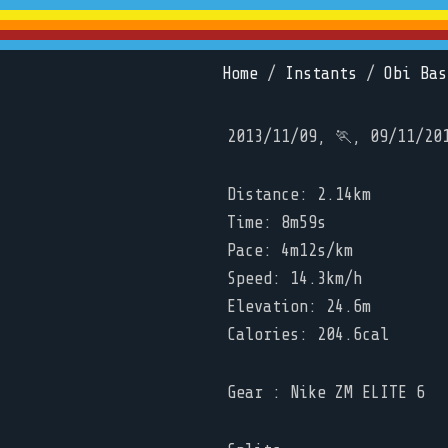
Home
/
Instants
/
Obi Bas
2013/11/09, 🏃, 09/11/20
Distance: 2.14km
Time: 8m59s
Pace: 4m12s/km
Speed: 14.3km/h
Elevation: 24.6m
Calories: 204.6cal
Gear : Nike ZM ELITE 6