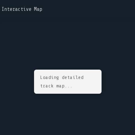
Interactive Map
Loading detailed
track map...