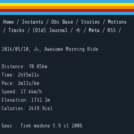
Home
/
Instants
/
Obi Base
/
Stories
/
Motions
/
Tracks
/
(Old) Journal
/
今
/
Meta
/
RSS
/
2014/05/10, 🚴, Awesome Morning Ride
Distance: 70.85km
Time: 2h35m11s
Pace: 2m11s/km
Speed: 27.4km/h
Elevation: 1732.1m
Calories: 2439.9cal
Gear : Trek madone 5.9 sl 2006