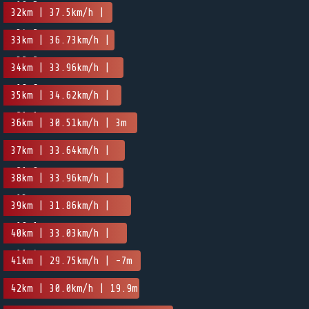
-19.5m
32km | 37.5km/h |
-34.2m
33km | 36.73km/h |
-32.2m
34km | 33.96km/h |
-18.6m
35km | 34.62km/h |
-21.1m
36km | 30.51km/h | 3m
37km | 33.64km/h |
-21.8m
38km | 33.96km/h |
-13m
39km | 31.86km/h |
-10.1m
40km | 33.03km/h |
-11.4m
41km | 29.75km/h | -7m
42km | 30.0km/h | 19.9m