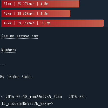
41km | 25.17km/h | 4.6m
42km | 28.35km/h | 3.3m
43km | 19.15km/h | -6.7m
See on strava.com
Numbers
--
By Jérôme Sadou
<-
2014-05-18_run22m22s5_22km
2014-05-
16_ride2h30m54s76_02km
->