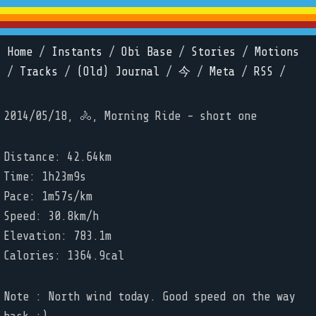
Home
/
Instants
/
Obi Base
/
Stories
/
Motions
/
Tracks
/
(Old) Journal
/
今
/
Meta
/
RSS
/
2014/05/18, 🚴, Morning Ride - short one
Distance: 42.64km
Time: 1h23m9s
Pace: 1m57s/km
Speed: 30.8km/h
Elevation: 783.1m
Calories: 1364.9cal
Note : North wind today. Good speed on the way