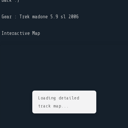
back :)
Gear : Trek madone 5.9 sl 2006
Interactive Map
Loading detailed
track map...