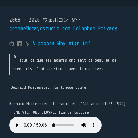
2008 - 2026 ウェボゴン ࿐
jerome@ohayostudio.com
Colophon
Privacy
A propos
Why sign in?
Tout ce que les hommes ont fait de beau et de
bien, ils l'ont construit avec leurs rêves...
Bernard Moitessier, La longue route
Bernard Moitessier, le marin et l’Alliance (1925-1994)
- UNE VIE, UNE OEUVRE, France Culture