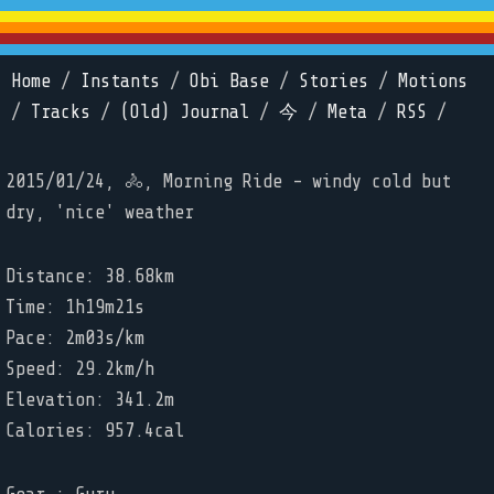
Home
/
Instants
/
Obi Base
/
Stories
/
Motions
/
Tracks
/
(Old) Journal
/
今
/
Meta
/
RSS
/
2015/01/24, 🚴, Morning Ride - windy cold but
dry, 'nice' weather
Distance: 38.68km
Time: 1h19m21s
Pace: 2m03s/km
Speed: 29.2km/h
Elevation: 341.2m
Calories: 957.4cal