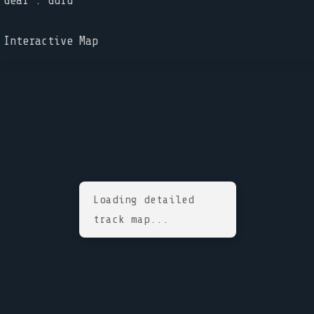
Gear : Guru
Interactive Map
Loading detailed
track map...