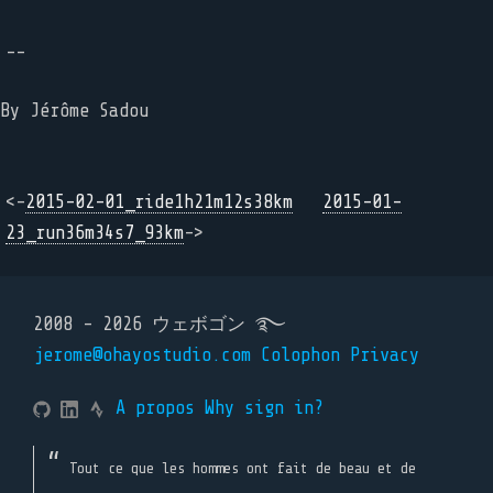
--
By Jérôme Sadou
<-
2015-02-01_ride1h21m12s38km
2015-01-
23_run36m34s7_93km
->
2008 - 2026 ウェボゴン ࿐
jerome@ohayostudio.com
Colophon
Privacy
A propos
Why sign in?
Tout ce que les hommes ont fait de beau et de