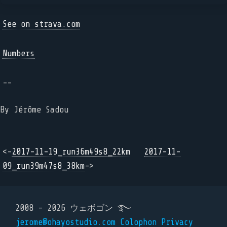
See on strava.com
Numbers
--
By Jérôme Sadou
<-
2017-11-19_run36m49s8_22km
2017-11-
09_run39m47s8_38km
->
2008 - 2026 ウェボゴン ࿐
jerome@ohayostudio.com
Colophon
Privacy