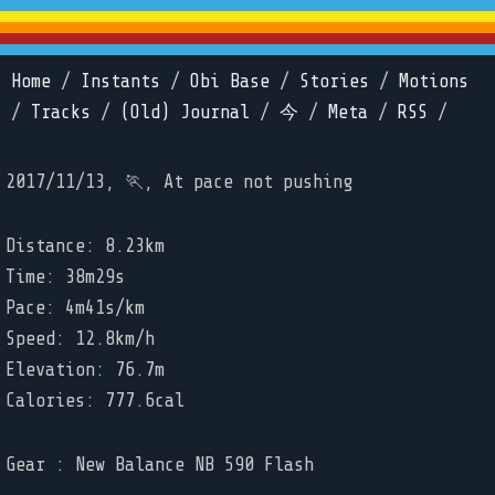
Home
/
Instants
/
Obi Base
/
Stories
/
Motions
/
Tracks
/
(Old) Journal
/
今
/
Meta
/
RSS
/
2017/11/13, 🏃, At pace not pushing
Distance: 8.23km
Time: 38m29s
Pace: 4m41s/km
Speed: 12.8km/h
Elevation: 76.7m
Calories: 777.6cal
Gear : New Balance NB 590 Flash