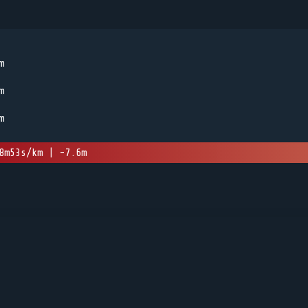
m
m
m
m
8m53s/km | -7.6m