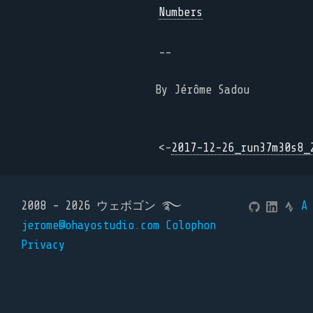
Numbers
--
By Jérôme Sadou
<-
2017-12-26_run37m30s8_
2008 - 2026 ウェボゴン ࿐
A
jerome@ohayostudio.com
Colophon
Privacy