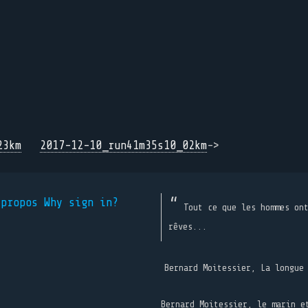
23km
2017-12-10_run41m35s10_02km
->
 propos
Why sign in?
Tout ce que les hommes on
rêves...
Bernard Moitessier, La longue
Bernard Moitessier, le marin e