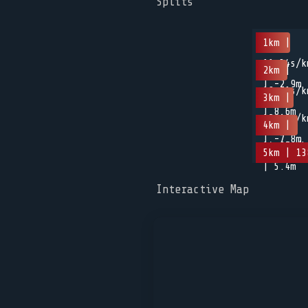
Splits
1km |
11m34s/k
2km |
| -2.9m
10m41s/k
3km |
| 8.6m
12m49s/k
4km |
| -7.8m
14m07s/k
5km | 13
| 5.4m
Interactive Map