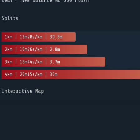
Gear : New Balance NB 590 Flash
Splits
1km | 13m20s/km | 39.8m
2km | 15m26s/km | 2.8m
3km | 18m44s/km | 3.7m
4km | 25m15s/km | 35m
Interactive Map