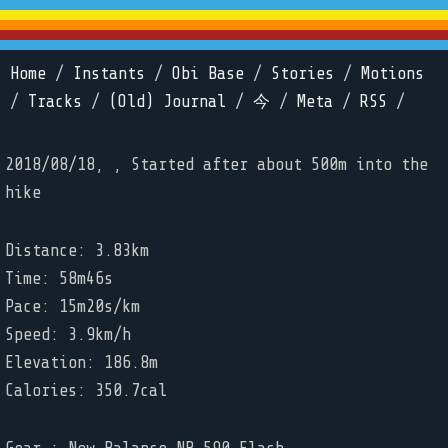
Home
/
Instants
/
Obi Base
/
Stories
/
Motions
/
Tracks
/
(Old) Journal
/
今
/
Meta
/
RSS
/
2018/08/18, , Started after about 500m into the
hike
Distance: 3.83km
Time: 58m46s
Pace: 15m20s/km
Speed: 3.9km/h
Elevation: 186.8m
Calories: 350.7cal