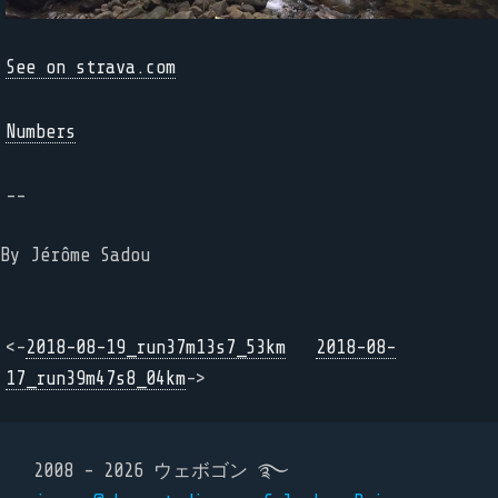
See on strava.com
Numbers
--
By Jérôme Sadou
<-
2018-08-19_run37m13s7_53km
2018-08-
17_run39m47s8_04km
->
2008 - 2026 ウェボゴン ࿐