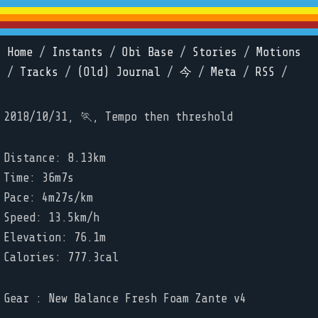
Home
/
Instants
/
Obi Base
/
Stories
/
Motions
/
Tracks
/
(Old) Journal
/
今
/
Meta
/
RSS
/
2018/10/31, 🏃, Tempo then threshold
Distance: 8.13km
Time: 36m7s
Pace: 4m27s/km
Speed: 13.5km/h
Elevation: 76.1m
Calories: 777.3cal
Gear : New Balance Fresh Foam Zante v4