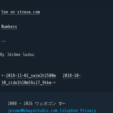
See on strava.com
Numbers
--
By Jérôme Sadou
<-
2018-11-02_swim1h2500m
2018-10-
30_ride1h10m56s27_94km
->
2008 - 2026 ウェボゴン ࿐
jerome@ohayostudio.com
Colophon
Privacy