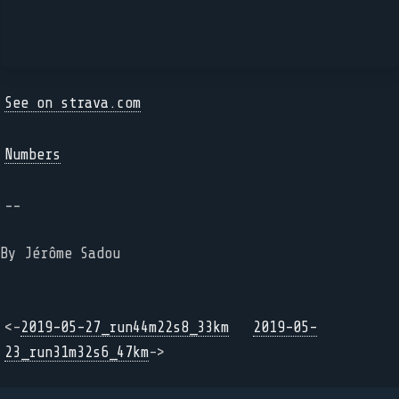
See on strava.com
Numbers
--
By Jérôme Sadou
<-
2019-05-27_run44m22s8_33km
2019-05-
23_run31m32s6_47km
->