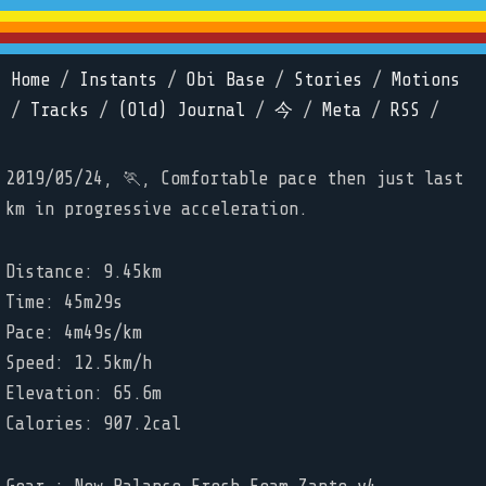
Home
/
Instants
/
Obi Base
/
Stories
/
Motions
/
Tracks
/
(Old) Journal
/
今
/
Meta
/
RSS
/
2019/05/24, 🏃, Comfortable pace then just last
km in progressive acceleration.
Distance: 9.45km
Time: 45m29s
Pace: 4m49s/km
Speed: 12.5km/h
Elevation: 65.6m
Calories: 907.2cal