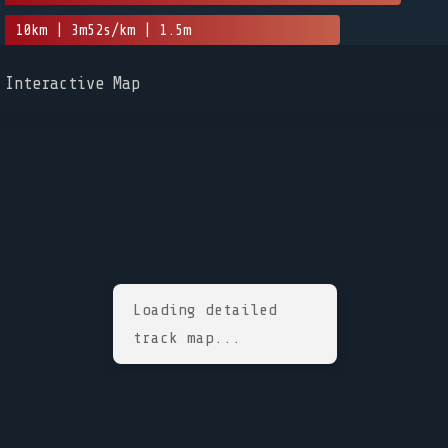
10km | 3m52s/km | 1.5m
Interactive Map
Loading detailed
track map...