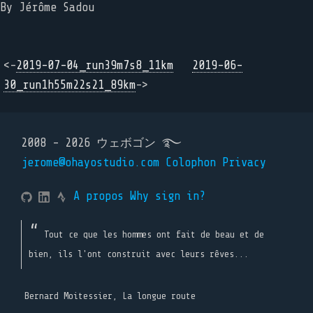
By Jérôme Sadou
<-
2019-07-04_run39m7s8_11km
2019-06-
30_run1h55m22s21_89km
->
2008 - 2026 ウェボゴン ࿐
jerome@ohayostudio.com
Colophon
Privacy
A propos
Why sign in?
Tout ce que les hommes ont fait de beau et de
bien, ils l'ont construit avec leurs rêves...
Bernard Moitessier, La longue route