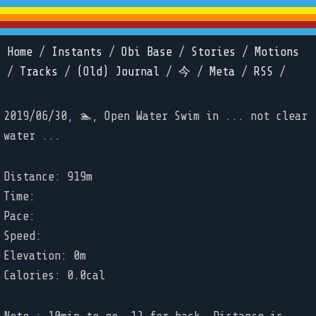
Home
/
Instants
/
Obi Base
/
Stories
/
Motions
/
Tracks
/
(Old) Journal
/
今
/
Meta
/
RSS
/
2019/06/30, 🏊, Open Water Swim in ... not clear
water ...
Distance: 919m
Time:
Pace:
Speed:
Elevation: 0m
Calories: 0.0cal