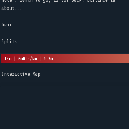
Note : 10min to go, 12 for back. Distance is
about...
Gear :
Splits
1km | 0m01s/km | 0.3m
Interactive Map