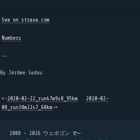
See on strava.com
Numbers
--
By Jérôme Sadou
<-
2020-02-22_run47m9s8_95km
2020-02-
08_run38m22s7_68km
->
2008 - 2026 ウェボゴン ࿐