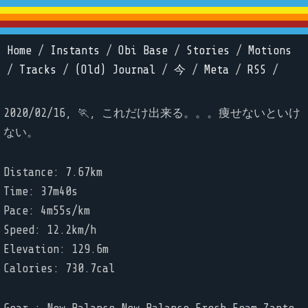
Home
/
Instants
/
Obi Base
/
Stories
/
Motions
/
Tracks
/
(Old) Journal
/
今
/
Meta
/
RSS
/
2020/02/16, 🏃, これだけ出来る。。。痩せないといけ
ない。
Distance: 7.67km
Time: 37m40s
Pace: 4m55s/km
Speed: 12.2km/h
Elevation: 129.6m
Calories: 730.7cal