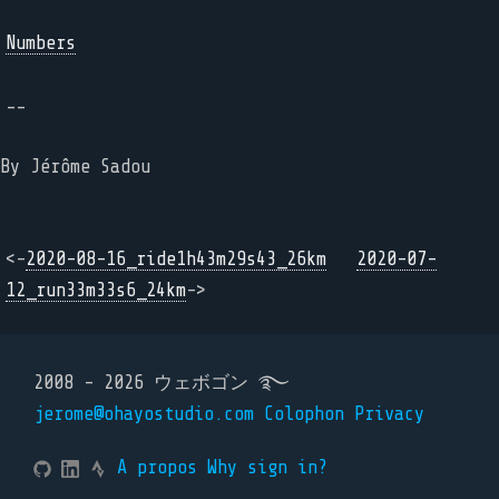
Numbers
--
By Jérôme Sadou
<-
2020-08-16_ride1h43m29s43_26km
2020-07-
12_run33m33s6_24km
->
2008 - 2026 ウェボゴン ࿐
jerome@ohayostudio.com
Colophon
Privacy
A propos
Why sign in?