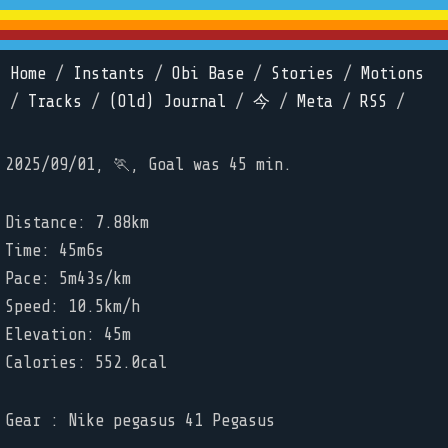
Home
/
Instants
/
Obi Base
/
Stories
/
Motions
/
Tracks
/
(Old) Journal
/
今
/
Meta
/
RSS
/
2025/09/01, 🏃, Goal was 45 min.
Distance: 7.88km
Time: 45m6s
Pace: 5m43s/km
Speed: 10.5km/h
Elevation: 45m
Calories: 552.0cal
Gear : Nike pegasus 41 Pegasus