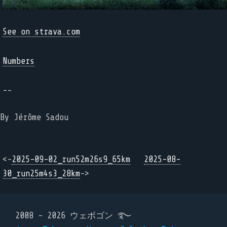
See on strava.com
Numbers
--
By Jérôme Sadou
<-
2025-09-02_run52m26s9_65km
2025-08-
30_run25m4s3_28km
->
2008 - 2026 ウェボゴン ࿐