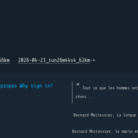
66km
2026-04-23_run26m44s4_62km
->
 propos
Why sign in?
Tout ce que les hommes on
rêves...
Bernard Moitessier, La longue
Bernard Moitessier, le marin e