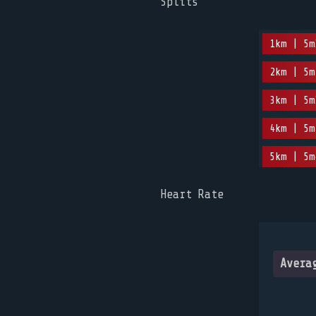
Splits
1km | 5m
2km | 5m
3km | 5m
4km | 5m
5km | 5m
Heart Rate
Avera