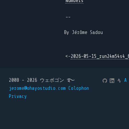
Numbers
--
By Jérôme Sadou
<-
2026-05-15_run24m54s4_
2008 - 2026 ウェボゴン ࿐
A
jerome@ohayostudio.com
Colophon
Privacy