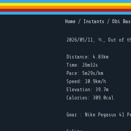
Home
/
Instants
/
Obi Bas
2026/05/11, 🏃, Out of t
Distance: 4.83km
Time: 26m32s
Pace: 5m29s/km
Speed: 10.9km/h
Elevation: 39.7m
Calories: 309.0cal
Gear : Nike Pegasus 41 P