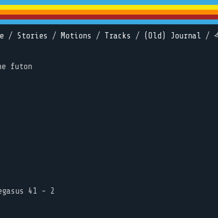
e
/
Stories
/
Motions
/
Tracks
/
(Old) Journal
/
he futon
egasus 41 - 2