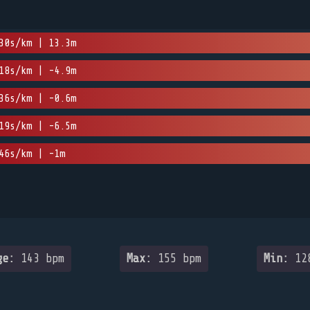
30s/km | 13.3m
18s/km | -4.9m
36s/km | -0.6m
19s/km | -6.5m
46s/km | -1m
ge:
143 bpm
Max:
155 bpm
Min:
128