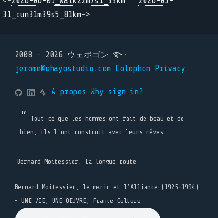
<-
2026-06-05_walk22m7s1_33km
2026-05-
31_run31m39s5_81km
->
2008 - 2026 ウェボゴン ࿐
jerome@ohayostudio.com
Colophon
Privacy
A propos
Why sign in?
Tout ce que les hommes ont fait de beau et de
bien, ils l'ont construit avec leurs rêves...
Bernard Moitessier, La longue route
Bernard Moitessier, le marin et l’Alliance (1925-1994)
- UNE VIE, UNE OEUVRE, France Culture