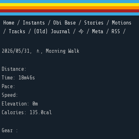
Home
/
Instants
/
Obi Base
/
Stories
/
Motions
/
Tracks
/
(Old) Journal
/
今
/
Meta
/
RSS
/
2026/05/31, 🚶, Morning Walk
Distance:
Time: 18m46s
Pace:
Speed:
Elevation: 0m
Calories: 135.0cal
Gear :