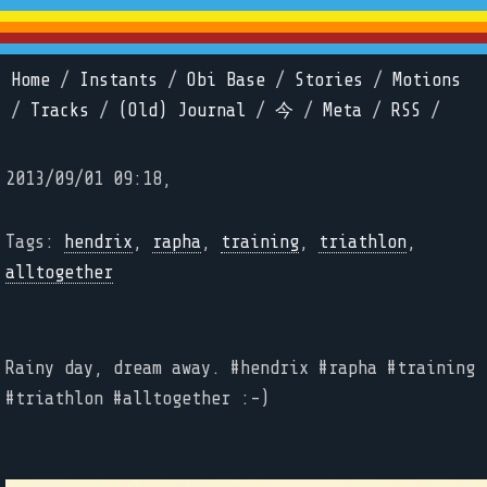
Home
/
Instants
/
Obi Base
/
Stories
/
Motions
/
Tracks
/
(Old) Journal
/
今
/
Meta
/
RSS
/
2013/09/01 09:18,
Tags:
hendrix
,
rapha
,
training
,
triathlon
,
alltogether
Rainy day, dream away. #hendrix #rapha #training
#triathlon #alltogether :-)