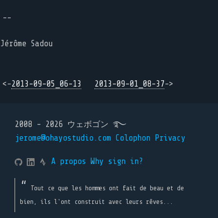
--
Jérôme Sadou
<-
2013-09-05_06-13
2013-09-01_08-37
->
2008 - 2026 ウェボゴン ࿐
jerome@ohayostudio.com
Colophon
Privacy
A propos
Why sign in?
Tout ce que les hommes ont fait de beau et de
bien, ils l'ont construit avec leurs rêves...