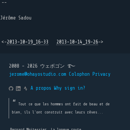
--
Jérôme Sadou
<-
2013-10-19_16-33
2013-10-14_19-26
->
2008 - 2026 ウェボゴン ࿐
jerome@ohayostudio.com
Colophon
Privacy
A propos
Why sign in?
Tout ce que les hommes ont fait de beau et de
bien, ils l'ont construit avec leurs rêves...
Bernard Moitessier, La longue route