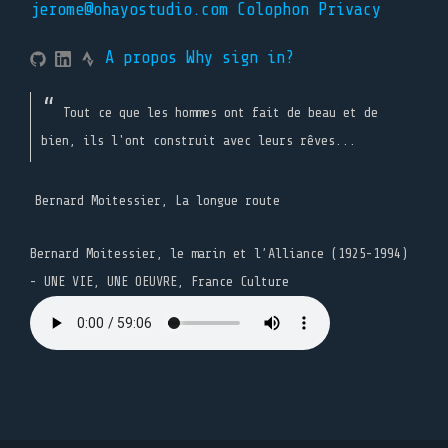
jerome@ohayostudio.com
Colophon
Privacy
A propos
Why sign in?
Tout ce que les hommes ont fait de beau et de
bien, ils l'ont construit avec leurs rêves...
Bernard Moitessier, La longue route
Bernard Moitessier, le marin et l’Alliance (1925-1994)
- UNE VIE, UNE OEUVRE, France Culture