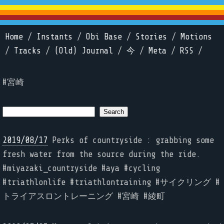
Home
/
Instants
/
Obi Base
/
Stories
/
Motions
/
Tracks
/
(Old) Journal
/
今
/
Meta
/
RSS
/
#宮崎
2019/08/17
Perks of countryside : grabbing some
fresh water from the source during the ride.
#miyazaki_countryside #aya #cycling
#triathlonlife #triathlontraining #サイクリング #
トライアスロントレーニング #宮崎 #綾町