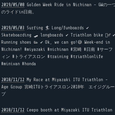
2019/05/08
Golden Week Ride in Nichinan - GWの一
のライドin日南。
2019/05/03
Surfing 🏄 Long/funboards ✔️
Skateboarding 🛹 longboards ✔️ Triathlon bike 🚴‍♂️ ✔
Running shoes 👟 ✔️ Ok, we can go!😅 Week-end in
Nichinan! #miyazaki #nichinan #宮崎 #日南 #サーフ
ィン #トライアスロン #training #triathlonlife
#minivan #honda
2018/11/12
My Race at Miyazaki ITU Triathlon -
Age Group 宮崎ITUトライアスロン2018年 エイジグルー
プ
2018/11/12
Ceepo booth at Miyazaki ITU Triathlon