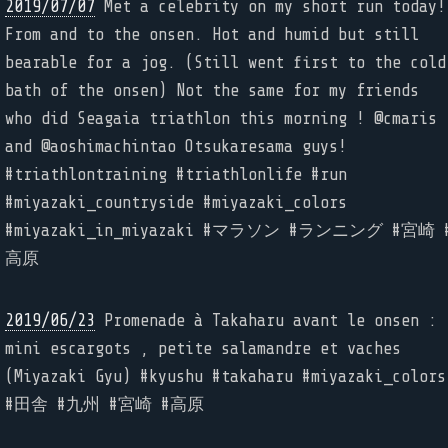
2019/07/07
Met a celebrity on my short run today!
From and to the onsen. Hot and humid but still
bearable for a jog. (Still went first to the cold
bath of the onsen) Not the same for my friends
who did Seagaia triathlon this morning ! @cmaris
and @aoshimachintao Otsukaresama guys!
#triathlontraining #triathlonlife #run
#miyazaki_countryside #miyazaki_colors
#miyazaki_in_miyazaki #マラソン #ランニング #宮崎 
高原
2019/06/23
Promenade à Takaharu avant le onsen :
mini escargots , petite salamandre et vaches
(Miyazaki Gyu) #kyushu #takaharu #miyazaki_colors
#田舎 #九州 #宮崎 #高原