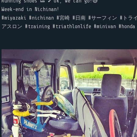
Running shoes 👟 ✔️ Ok, we can go!😅
Week-end in Nichinan!
#miyazaki #nichinan #宮崎 #日南 #サーフィン #トラ
アスロン #training #triathlonlife #minivan #honda