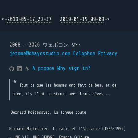
<-
2019-05-17_23-37
2019-04-19_09-09
->
2008 - 2026 ウェボゴン ࿐
jerome@ohayostudio.com
Colophon
Privacy
A propos
Why sign in?
Tout ce que les hommes ont fait de beau et de
bien, ils l'ont construit avec leurs rêves...
Bernard Moitessier, La longue route
Bernard Moitessier, le marin et l’Alliance (1925-1994)
- UNE VIE, UNE OEUVRE, France Culture