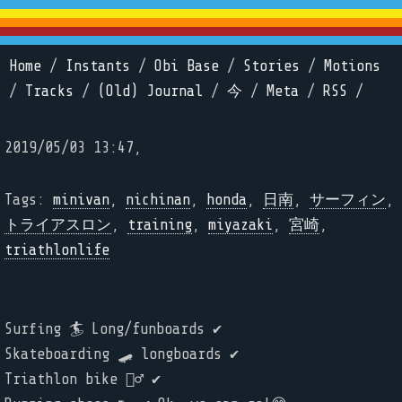
Home
/
Instants
/
Obi Base
/
Stories
/
Motions
/
Tracks
/
(Old) Journal
/
今
/
Meta
/
RSS
/
2019/05/03 13:47,
Tags:
minivan
,
nichinan
,
honda
,
日南
,
サーフィン
,
トライアスロン
,
training
,
miyazaki
,
宮崎
,
triathlonlife
Surfing 🏄 Long/funboards ✔️
Skateboarding 🛹 longboards ✔️
Triathlon bike 🚴‍♂️ ✔️