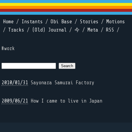
Home
/
Instants
/
Obi Base
/
Stories
/
Motions
/
Tracks
/
(Old) Journal
/
今
/
Meta
/
RSS
/
#work
2010/01/31
Sayonara Samurai Factory
2009/06/21
How I came to live in Japan