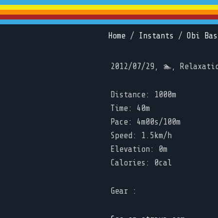
Home
/
Instants
/
Obi Bas
2012/07/29, 🏊, Relaxati
Distance: 1000m
Time: 40m
Pace: 4m00s/100m
Speed: 1.5km/h
Elevation: 0m
Calories: 0cal
Gear :