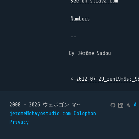
See on strava.com
Numbers
--
By Jérôme Sadou
<-
2012-07-29_run19m9s3_9
2008 - 2026 ウェボゴン ࿐
A
jerome@ohayostudio.com
Colophon
Privacy