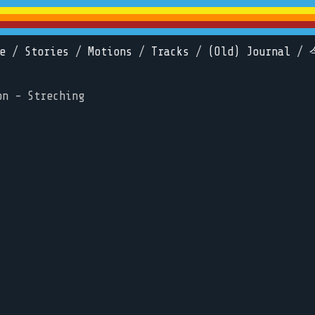
e
/
Stories
/
Motions
/
Tracks
/
(Old) Journal
/
on - Streching