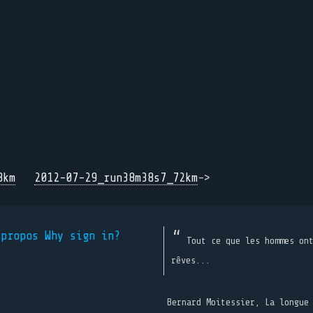
8km
2012-07-29_run38m38s7_72km
->
 propos
Why sign in?
Tout ce que les hommes on
rêves...
Bernard Moitessier, La longue