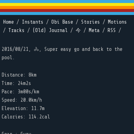
Home
/
Instants
/
Obi Base
/
Stories
/
Motions
/
Tracks
/
(Old) Journal
/
今
/
Meta
/
RSS
/
2016/08/21, 🚴, Super easy go and back to the
pool.
Distance: 8km
Time: 24m2s
Pace: 3m00s/km
Speed: 20.0km/h
Elevation: 11.7m
Calories: 114.2cal