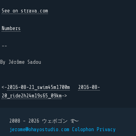
See on strava.com
Numbers
--
By Jérôme Sadou
<-
2016-08-21_swim45m1700m
2016-08-
20_ride2h24m19s65_09km
->
2008 - 2026 ウェボゴン ࿐
jerome@ohayostudio.com
Colophon
Privacy