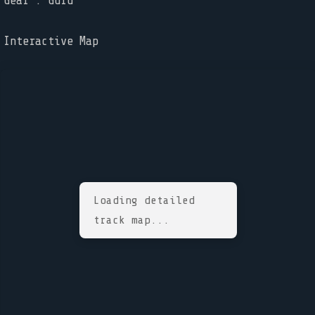
Gear : Guru
Interactive Map
Loading detailed
track map...