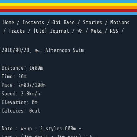
Home
/
Instants
/
Obi Base
/
Stories
/
Motions
/
Tracks
/
(Old) Journal
/
今
/
Meta
/
RSS
/
2016/08/28, 🏊, Afternoon Swim
Distance: 1400m
Time: 30m
Pace: 2m09s/100m
Speed: 2.8km/h
Elevation: 0m
Calories: 0cal
Note : w-up : 3 styles 600m -