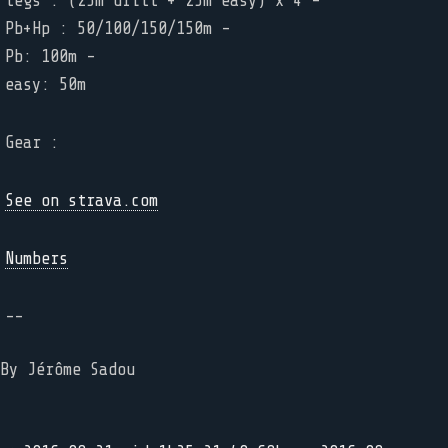
legs : (25m drill + 25m easy) x 4 -
Pb+Hp : 50/100/150/150m -
Pb: 100m -
easy: 50m
Gear :
See on strava.com
Numbers
--
By Jérôme Sadou