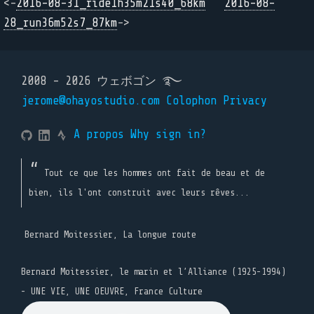
<-
2016-08-31_ride1h35m21s40_68km
2016-08-
28_run36m52s7_87km
->
2008 - 2026 ウェボゴン ࿐
jerome@ohayostudio.com
Colophon
Privacy
A propos
Why sign in?
Tout ce que les hommes ont fait de beau et de
bien, ils l'ont construit avec leurs rêves...
Bernard Moitessier, La longue route
Bernard Moitessier, le marin et l’Alliance (1925-1994)
- UNE VIE, UNE OEUVRE, France Culture