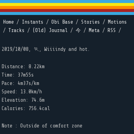
Home
/
Instants
/
Obi Base
/
Stories
/
Motions
/
Tracks
/
(Old) Journal
/
今
/
Meta
/
RSS
/
2019/10/08, 🏃, Wiiiindy and hot.
Distance: 8.22km
Time: 37m55s
Pace: 4m37s/km
Speed: 13.0km/h
Elevation: 74.6m
Calories: 756.4cal
Note : Outside of comfort zone