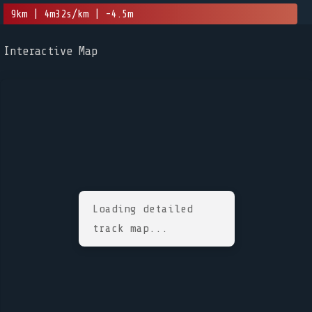
9km | 4m32s/km | -4.5m
Interactive Map
Loading detailed
track map...