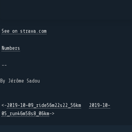
See on strava.com
Numbers
--
By Jérôme Sadou
<-
2019-10-09_ride56m22s22_56km
2019-10-
05_run46m58s8_06km
->