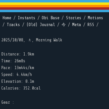
Home
/
Instants
/
Obi Base
/
Stories
/
Motions
/
Tracks
/
(Old) Journal
/
今
/
Meta
/
RSS
/
2025/10/08, 🚶, Morning Walk
Distance: 1.9km
Time: 26m8s
Pace: 13m44s/km
Speed: 4.4km/h
Elevation: 8.1m
Calories: 352.0cal
Gear :