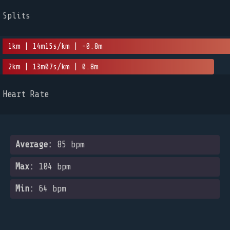
Splits
1km | 14m15s/km | -0.8m
2km | 13m07s/km | 0.8m
Heart Rate
Average:
85 bpm
Max:
104 bpm
Min:
64 bpm