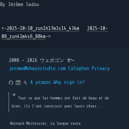
By Jérôme Sadou
<-
2025-10-10_run1h17m1s14_43km
2025-10-
08_run41m4s6_88km
->
2008 - 2026 ウェボゴン ࿐
jerome@ohayostudio.com
Colophon
Privacy
A propos
Why sign in?
Tout ce que les hommes ont fait de beau et de
bien, ils l'ont construit avec leurs rêves...
Bernard Moitessier, La longue route