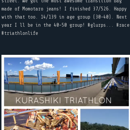
street. We got the most awesome transition bag
made of Momotaro jeans! I finished 37/526. Happy
with that too. 14/139 in age group (30-40). Next
year I ll be in the 40-50 group! #glurps... #race
#triathlonlife