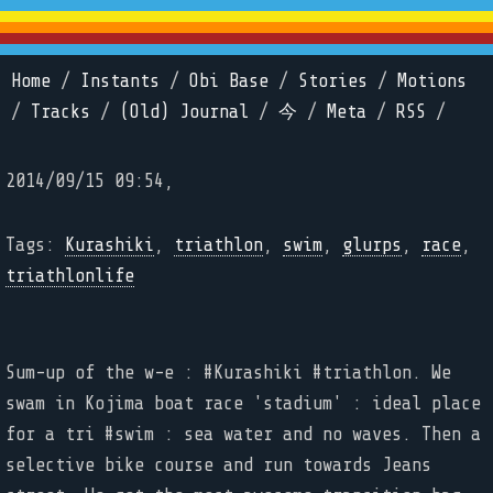
Home
/
Instants
/
Obi Base
/
Stories
/
Motions
/
Tracks
/
(Old) Journal
/
今
/
Meta
/
RSS
/
2014/09/15 09:54,
Tags:
Kurashiki
,
triathlon
,
swim
,
glurps
,
race
,
triathlonlife
Sum-up of the w-e : #Kurashiki #triathlon. We
swam in Kojima boat race 'stadium' : ideal place
for a tri #swim : sea water and no waves. Then a
selective bike course and run towards Jeans