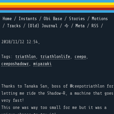
Home
/
Instants
/
Obi Base
/
Stories
/
Motions
/
Tracks
/
(Old) Journal
/
今
/
Meta
/
RSS
/
2018/11/12 12:54,
Tags:
triathlon
,
triathlonlife
,
ceepo
,
ceeposhadowr
,
miyazaki
Thanks to Tanaka San, boss of @ceepotriathlon for
letting me ride the Shadow-R, a machine that goes
very fast!
This one was way too small for me but it was a