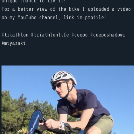
unique chance to try it!
For a better view of the bike I uploaded a video
on my YouTube channel, link in profile!
#triathlon #triathlonlife #ceepo #ceeposhadowr
#miyazaki