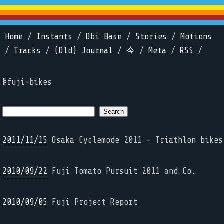
Home
/
Instants
/
Obi Base
/
Stories
/
Motions
/
Tracks
/
(Old) Journal
/
今
/
Meta
/
RSS
/
#fuji-bikes
2011/11/15
Osaka Cyclemode 2011 - Triathlon bikes
2010/09/22
Fuji Tomato Pursuit 2011 and Co.
2010/09/05
Fuji Project Report