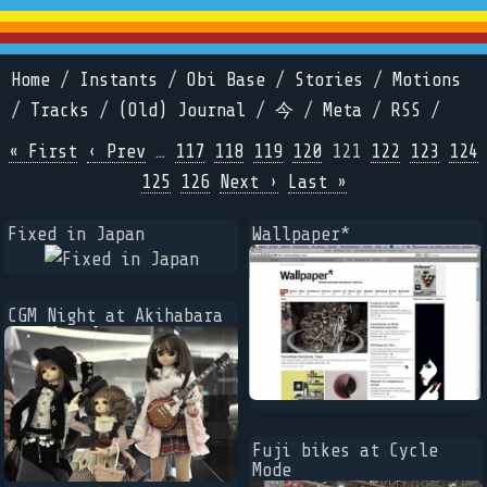
Home
/
Instants
/
Obi Base
/
Stories
/
Motions
/
Tracks
/
(Old) Journal
/
今
/
Meta
/
RSS
/
« First
‹ Prev
…
117
118
119
120
121
122
123
124
125
126
Next ›
Last »
Fixed in Japan
Wallpaper*
CGM Night at Akihabara
Fuji bikes at Cycle
Mode