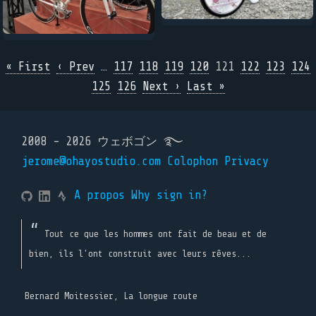
« First
‹ Prev
…
117
118
119
120
121
122
123
124
125
126
Next ›
Last »
2008 - 2026 ウェボゴン ࿐
jerome@ohayostudio.com
Colophon
Privacy
A propos
Why sign in?
Tout ce que les hommes ont fait de beau et de
bien, ils l'ont construit avec leurs rêves...
Bernard Moitessier, La longue route