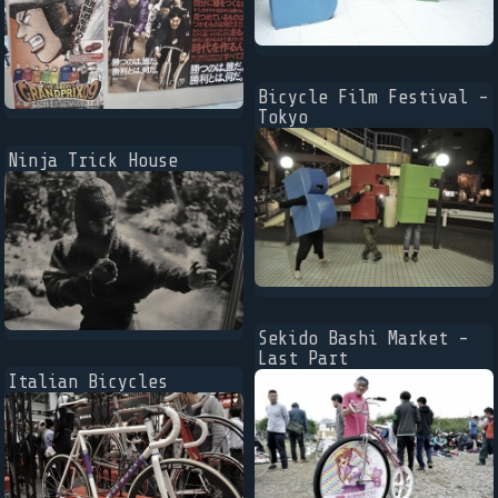
Bicycle Film Festival -
Tokyo
Ninja Trick House
Sekido Bashi Market -
Last Part
Italian Bicycles