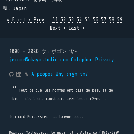
県, Japan
« First
‹ Prev
…
51
52
53
54
55
56
57
58
59
…
Next ›
Last »
2008 - 2026 ウェボゴン ࿐
jerome@ohayostudio.com
Colophon
Privacy
A propos
Why sign in?
Tout ce que les hommes ont fait de beau et de
bien, ils l'ont construit avec leurs rêves...
Bernard Moitessier, La longue route
Bernard Moitessier, le marin et l’Alliance (1925-1994)