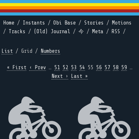
Home
/
Instants
/
Obi Base
/
Stories
/
Motions
/
Tracks
/
(Old) Journal
/
今
/
Meta
/
RSS
/
List
/ Grid /
Numbers
« First
‹ Prev
…
51
52
53
54
55
56
57
58
59
…
Next ›
Last »